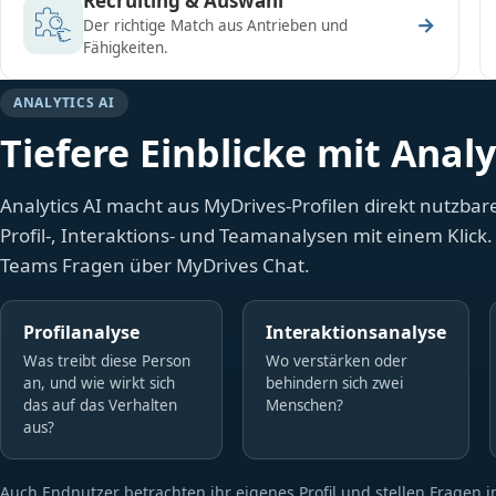
Recruiting & Auswahl
→
Der richtige Match aus Antrieben und
Fähigkeiten.
ANALYTICS AI
Tiefere Einblicke mit Analy
Analytics AI macht aus MyDrives-Profilen direkt nutzbare 
Profil-, Interaktions- und Teamanalysen mit einem Klick. 
Teams Fragen über MyDrives Chat.
Profilanalyse
Interaktionsanalyse
Was treibt diese Person
Wo verstärken oder
an, und wie wirkt sich
behindern sich zwei
das auf das Verhalten
Menschen?
aus?
Auch Endnutzer betrachten ihr eigenes Profil und stellen Fragen