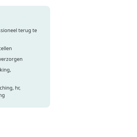
sioneel terug te
ellen
 verzorgen
king,
hing, hr,
ing