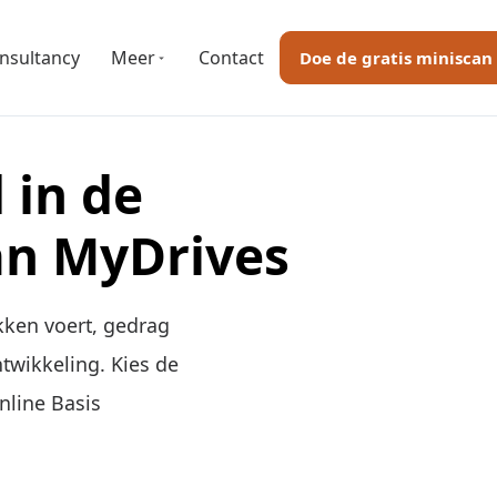
nsultancy
Meer
Contact
Doe de gratis miniscan
 in de
an MyDrives
ekken voert, gedrag
twikkeling. Kies de
nline Basis