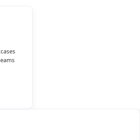
kcases
 teams