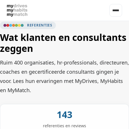
REFERENTIES
De methode
Wat klanten en consultants
MyDrives
Certificeringen
zeggen
geeft mensen inzicht
MyHabits
Certificeringen
Consultancy
ontwikkelt individuen en teams
Ruim 400 organisaties, hr-professionals, directeuren,
MyMatch
Online Basis Certificering
Meer
selecteert de juiste mensen
coaches en gecertificeerde consultants gingen je
Inschrijven
voor. Lees hun ervaringen met MyDrives, MyHabits
Analytics AI
Over ons
Contact
en MyMatch.
Referenties
Toepassingen
Tools
Consultants
Vergelijken
Doe de gratis miniscan
Cases
143
Blogartikelen
Login
referenties en reviews