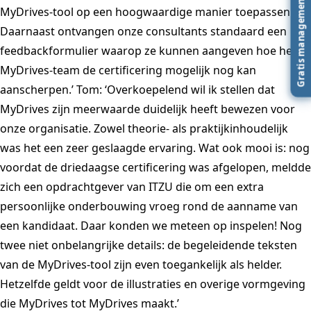
Gratis managementboek
MyDrives-tool op een hoogwaardige manier toepassen.
Daarnaast ontvangen onze consultants standaard een
feedbackformulier waarop ze kunnen aangeven hoe het
MyDrives-team de certificering mogelijk nog kan
aanscherpen.’ Tom: ‘Overkoepelend wil ik stellen dat
MyDrives zijn meerwaarde duidelijk heeft bewezen voor
onze organisatie. Zowel theorie- als praktijkinhoudelijk
was het een zeer geslaagde ervaring. Wat ook mooi is: nog
voordat de driedaagse certificering was afgelopen, meldde
zich een opdrachtgever van ITZU die om een extra
persoonlijke onderbouwing vroeg rond de aanname van
een kandidaat. Daar konden we meteen op inspelen! Nog
twee niet onbelangrijke details: de begeleidende teksten
van de MyDrives-tool zijn even toegankelijk als helder.
Hetzelfde geldt voor de illustraties en overige vormgeving
die MyDrives tot MyDrives maakt.’