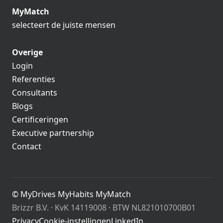
MyMatch
selecteert de juiste mensen
Overige
Login
Referenties
Consultants
Blogs
Certificeringen
Executive partnership
Contact
© MyDrives MyHabits MyMatch
Brizzr B.V. · KvK 14119008 · BTW NL821010700B01
Privacy
Cookie-instellingen
LinkedIn