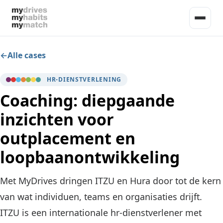
De methode
Alle cases
MyDrives
Certificeringen
geeft mensen inzicht
HR-DIENSTVERLENING
MyHabits
Coaching: diepgaande
Certificeringen
Consultancy
ontwikkelt individuen en teams
inzichten voor
MyMatch
Online Basis Certificering
Meer
selecteert de juiste mensen
outplacement en
Inschrijven
Analytics AI
Over ons
Contact
loopbaanontwikkeling
Referenties
Toepassingen
Tools
Consultants
Vergelijken
Met MyDrives dringen ITZU en Hura door tot de kern
Doe de gratis miniscan
Cases
van wat individuen, teams en organisaties drijft.
Blogartikelen
Login
ITZU is een internationale hr-dienstverlener met